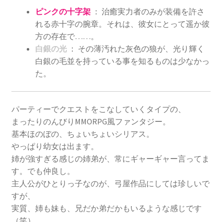
ピンクの十字架
： 治癒実力者のみが装備を許さ
れる赤十字の腕章。それは、彼女にとって遥か彼
方の存在で……。
白銀の光
： その薄汚れた灰色の狼が、光り輝く
白銀の毛並を持っている事を知るものは少なかっ
た。
パーティーでクエストをこなしていくタイプの、
まったりのんびりMMORPG風ファンタジー。
基本ほのぼの、ちょいちょいシリアス。
やっぱり幼女は出ます。
姉が強すぎる感じの姉弟が、常にギャーギャー言ってま
す。でも仲良し。
主人公がひとりっ子なのが、弓屋作品にしては珍しいで
すが、
実質、姉も妹も、兄だか弟だかもいるような感じです
（笑）