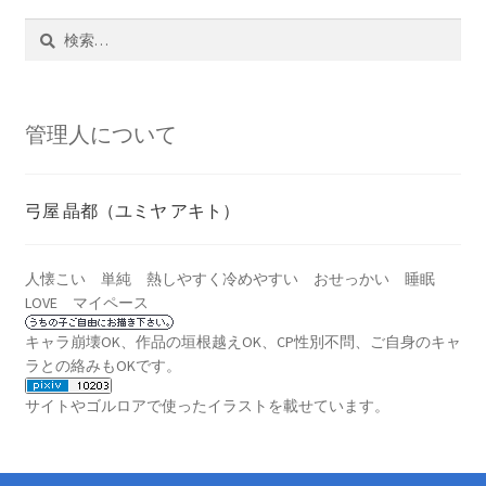
検
索:
管理人について
弓屋 晶都（ユミヤ アキト）
人懐こい 単純 熱しやすく冷めやすい おせっかい 睡眠
LOVE マイペース
キャラ崩壊OK、作品の垣根越えOK、CP性別不問、ご自身のキャ
ラとの絡みもOKです。
サイトやゴルロアで使ったイラストを載せています
。