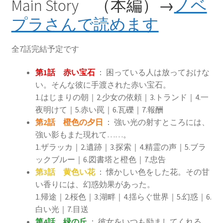
Main Story （本編）→
ノベ
プラさんで読めます
全7話完結予定です
第1話 赤い宝石
： 困っている人は放っておけな
い。そんな彼に手渡された赤い宝石。
1.はじまりの朝｜2.少女の依頼｜3.トランド｜4.一
夜明けて｜5.赤い罠｜6.瓦礫｜7.報酬
第2話 橙色の夕日
： 強い光の射すところには、
強い影もまた現れて……。
1.ザラッカ｜2.遺跡｜3.探索｜4.精霊の声｜5.ブラ
ックブルー｜6.図書塔と橙色｜7.忠告
第3話 黄色い花
： 懐かしい色をした花。その甘
い香りには、幻惑効果があった。
1.帰途｜2.桜色｜3.湖畔｜4.揺らぐ世界｜5.幻惑｜6.
白い光｜7.目送
第4話 緑の丘
： 彼女をいつも励ましてくれる、