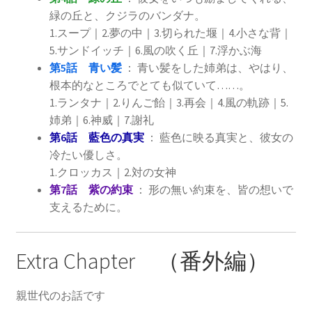
緑の丘と、クジラのバンダナ。
1.スープ｜2.夢の中｜3.切られた堰｜4.小さな背｜
5.サンドイッチ｜6.風の吹く丘｜7.浮かぶ海
第5話 青い髪
： 青い髪をした姉弟は、やはり、
根本的なところでとても似ていて……。
1.ランタナ｜2.りんご飴｜3.再会｜4.風の軌跡｜5.
姉弟｜6.神威｜7.謝礼
第6話 藍色の真実
： 藍色に映る真実と、彼女の
冷たい優しさ。
1.クロッカス｜2.対の女神
第7話 紫の約束
： 形の無い約束を、皆の想いで
支えるために。
Extra Chapter （番外編）
親世代のお話です