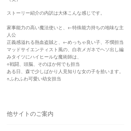
ストーリー紹介の内訳は大体こんな感じです。
家事能力の高い魔法使いと、←特殊能力持ちの地味な主
人公
正義感溢れる熱血盗賊と、←めっちゃ良い子、不憫担当
マッドサイエンティスト風の、白衣メガネでヘソ出し編
みタイツにハイヒールな魔術師は、
↑戦闘、頭脳、そのほか何でも担当
ある日、森で少しばかり人見知りな女の子を拾います。
↑ふわふわ可愛い幼女担当
他サイトのご案内