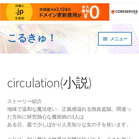
こるきゅ！
ナ
コ
メニュー
ビ
ン
ゲ
テ
サ
作品紹介
ー
ン
ブ
シ
ツ
メ
Evasion(看板作)
ョ
へ
ニ
circulation(小説)
ン
ス
ュ
囚われの勇者
へ
キ
ー
ス
ッ
を
ストーリー紹介
Again
キ
プ
展
地味で温和な魔法使い、正義感溢れる熱血盗賊、間違っ
ッ
開
た方向に研究熱心な魔術師の3人は
circulation(小説)
プ
ある日、森で少しばかり人見知りな女の子を拾います。
読切・短編